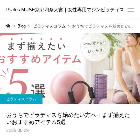
Pilates MUSE京都四条大宮｜女性専用マシンピラティス
Blog
ピラティスコラム
おうちでピラティスを始めたい方へ｜まず揃えたいおすすめアイテム5選
Online Pilates
First Les
ピラティスコラム
ピラティスコラム
ピラティスは筋トレの代わ
美容のために今日から
ピラティスコラム
りになる？違いや目的に合
たい5つの生活習慣｜内
わせた選び方を解説
からきれいを育てる第
おうちでピラティスを始めたい方へ｜まず揃えた
いおすすめアイテム5選
2026.05.29