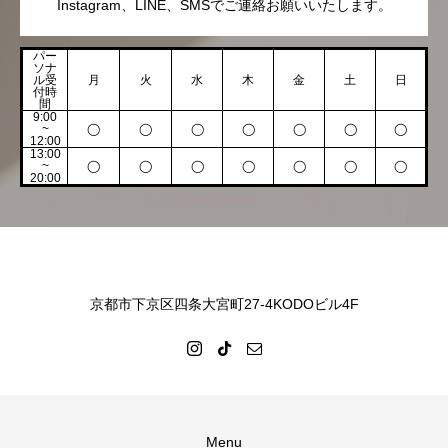
Instagram、LINE、SMSでご連絡お願いいたします。
パー
ソナ
ル受
月
火
水
木
金
土
日
付時
間
9:00
~
◯
◯
◯
◯
◯
◯
◯
12:00
13:00
~
◯
◯
◯
◯
◯
◯
◯
20:00
京都市下京区四条大宮町27-4KODOビル4F
Menu