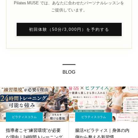
Pilates MUSE では、あなたに合わせたパーソナルレッスンを
ご提供しています。
初回体験（50分/3,000円）を予約する
BLOG
ピラティスコラム
ピラティスコラム
指導者こそ“練習環境”が必要
腸活×ピラティス｜身体の内
な理由｜24時間トレーニング
側から整える新習慣