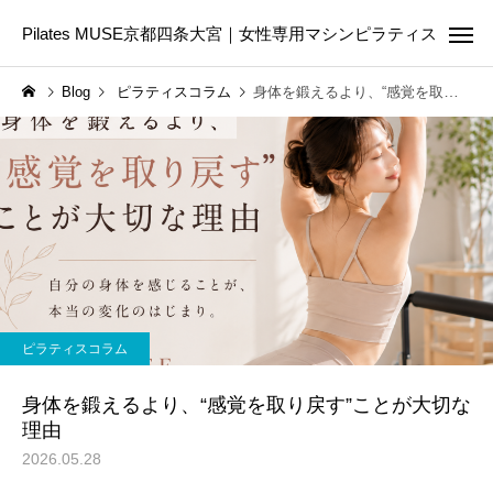
Pilates MUSE京都四条大宮｜女性専用マシンピラティス
Blog
ピラティスコラム
身体を鍛えるより、“感覚を取り戻す”ことが大切な理由
Online Pilates
First Les
ピラティスコラム
ピラティスコラム
ピラティスは筋トレの代わ
美容のために今日から
ピラティスコラム
りになる？違いや目的に合
たい5つの生活習慣｜内
わせた選び方を解説
からきれいを育てる第
身体を鍛えるより、“感覚を取り戻す”ことが大切な
理由
2026.05.28