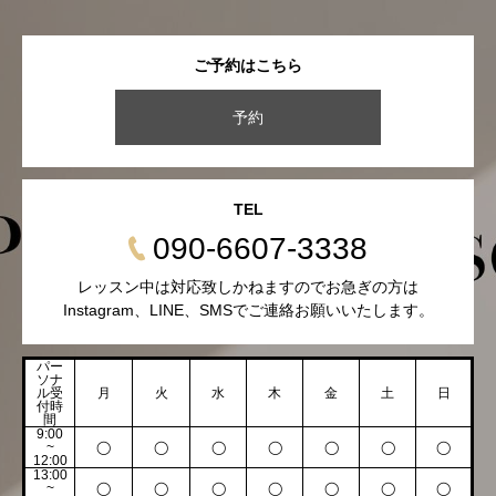
ご予約はこちら
予約
TEL
090-6607-3338
レッスン中は対応致しかねますのでお急ぎの方は
Instagram、LINE、SMSでご連絡お願いいたします。
パー
ソナ
ル受
月
火
水
木
金
土
日
付時
間
9:00
~
◯
◯
◯
◯
◯
◯
◯
12:00
13:00
~
◯
◯
◯
◯
◯
◯
◯