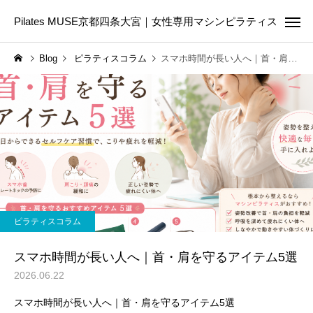
Pilates MUSE京都四条大宮｜女性専用マシンピラティス
Blog
ピラティスコラム
スマホ時間が長い人へ｜首・肩を守るアイテム5選
Online Pilates
First Les
ピラティスコラム
ピラティスコラム
ピラティスは筋トレの代わ
美容のために今日から
ピラティスコラム
りになる？違いや目的に合
たい5つの生活習慣｜内
わせた選び方を解説
からきれいを育てる第
スマホ時間が長い人へ｜首・肩を守るアイテム5選
2026.06.22
スマホ時間が長い人へ｜首・肩を守るアイテム5選