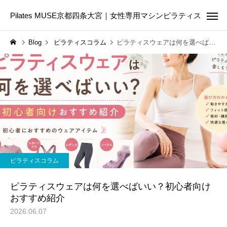
Pilates MUSE京都四条大宮｜女性専用マシンピラティス
Blog
ピラティスコラム
ピラティスウェアは何を選べばいい？初心者向けおすすめ紹介
Online Pilates
First Les
ピラティスコラム
ピラティスコラム
ピラティスは筋トレの代わ
美容のために今日から
ピラティスコラム
りになる？違いや目的に合
たい5つの生活習慣｜内
わせた選び方を解説
からきれいを育てる第
ピラティスウェアは何を選べばいい？初心者向け
おすすめ紹介
2026.06.07