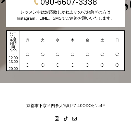
090-6607-3338
レッスン中は対応致しかねますのでお急ぎの方は
Instagram、LINE、SMSでご連絡お願いいたします。
パー
ソナ
ル受
月
火
水
木
金
土
日
付時
間
9:00
~
◯
◯
◯
◯
◯
◯
◯
12:00
13:00
~
◯
◯
◯
◯
◯
◯
◯
20:00
京都市下京区四条大宮町27-4KODOビル4F