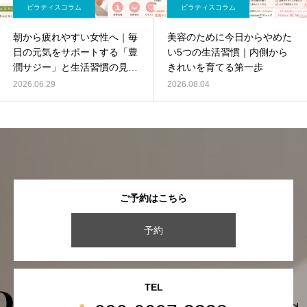
ピラティスコラム
ピラティスコラム
朝から疲れやすい女性へ｜毎
美容のために今日からやめた
日の元気をサポートする「豊
い5つの生活習慣｜内側から
潤サジー」と生活習慣の見直
きれいを育てる第一歩
し
2026.06.29
2026.08.04
ご予約はこちら
予約
TEL