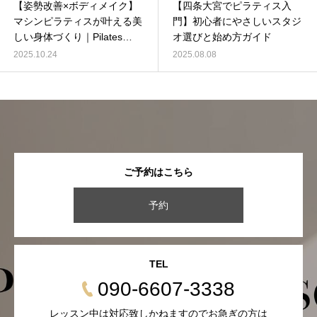
【姿勢改善×ボディメイク】
【四条大宮でピラティス入
マシンピラティスが叶える美
門】初心者にやさしいスタジ
しい身体づくり｜Pilates
オ選びと始め方ガイド
MUSE
2025.10.24
2025.08.08
ご予約はこちら
予約
TEL
090-6607-3338
レッスン中は対応致しかねますのでお急ぎの方は