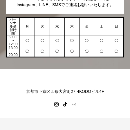
Instagram、LINE、SMSでご連絡お願いいたします。
パー
ソナ
ル受
月
火
水
木
金
土
日
付時
間
9:00
~
◯
◯
◯
◯
◯
◯
◯
12:00
13:00
~
◯
◯
◯
◯
◯
◯
◯
20:00
京都市下京区四条大宮町27-4KODOビル4F