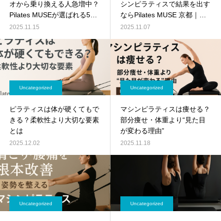
オから乗り換える人急増中？
シンピラティスで結果を出す
Pilates MUSEが選ばれる5つ
ならPilates MUSE 京都｜姿
の理由
勢改善・体質改善を叶えるプ
2025.11.15
2025.11.07
ライベートスタジオ
Uncategorized
Uncategorized
ピラティスは体が硬くてもで
マシンピラティスは痩せる？
きる？柔軟性より大切な要素
部分痩せ・体重より“見た目
とは
が変わる理由”
2025.12.02
2025.11.18
Uncategorized
Uncategorized