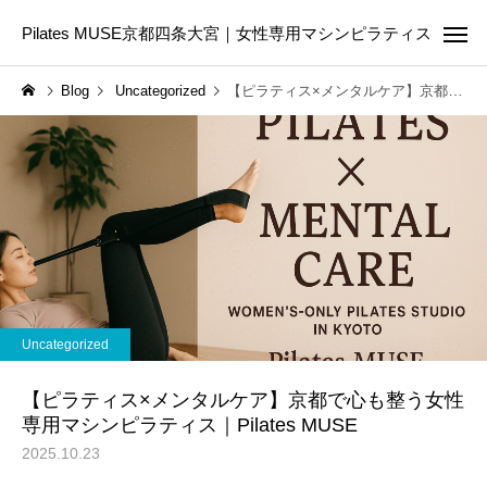
Pilates MUSE京都四条大宮｜女性専用マシンピラティス
Blog
Uncategorized
【ピラティス×メンタルケア】京都で心も整う女性専用マシンピラティス｜Pilates MUSE
Online Pilates
First Les
ピラティスコラム
ピラティスコラム
ピラティスは筋トレの代わ
美容のために今日から
Uncategorized
りになる？違いや目的に合
たい5つの生活習慣｜内
わせた選び方を解説
からきれいを育てる第
【ピラティス×メンタルケア】京都で心も整う女性
専用マシンピラティス｜Pilates MUSE
2025.10.23