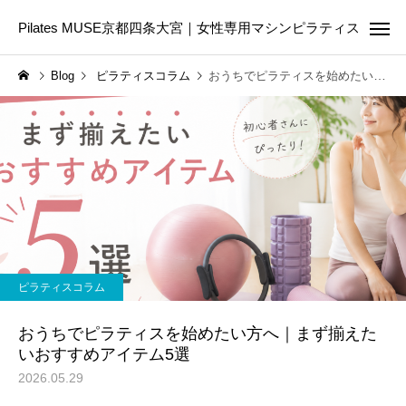
Pilates MUSE京都四条大宮｜女性専用マシンピラティス
Blog
ピラティスコラム
おうちでピラティスを始めたい方へ｜まず揃えたいおすすめアイテム5選
Online Pilates
First Les
ピラティスコラム
ピラティスコラム
ピラティスは筋トレの代わ
美容のために今日から
ピラティスコラム
りになる？違いや目的に合
たい5つの生活習慣｜内
わせた選び方を解説
からきれいを育てる第
おうちでピラティスを始めたい方へ｜まず揃えた
いおすすめアイテム5選
2026.05.29