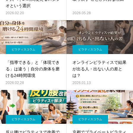
オという選択
2026.02.20
2026.05.28
ピラティスコラム
ピラティスコラム
「指導できる」と「体現でき
オンラインピラティスで結果
る」は違う｜自分の身体を磨
が出る人・出ない人の差と
ける24時間環境
は？
2026.02.28
2026.01.13
ピラティスコラム
ピラティスコラム
反り腰はピラティスで改善で
京都でプライベートピラティ