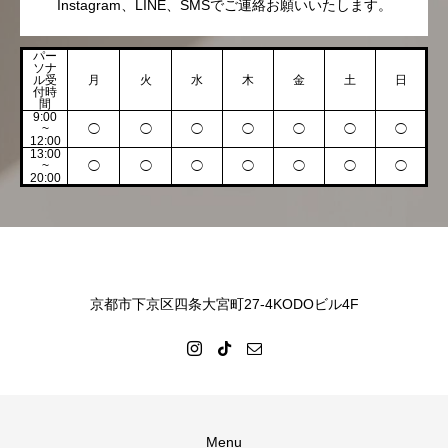
Instagram、LINE、SMSでご連絡お願いいたします。
パー
ソナ
ル受
月
火
水
木
金
土
日
付時
間
9:00
~
◯
◯
◯
◯
◯
◯
◯
12:00
13:00
~
◯
◯
◯
◯
◯
◯
◯
20:00
京都市下京区四条大宮町27-4KODOビル4F
Menu