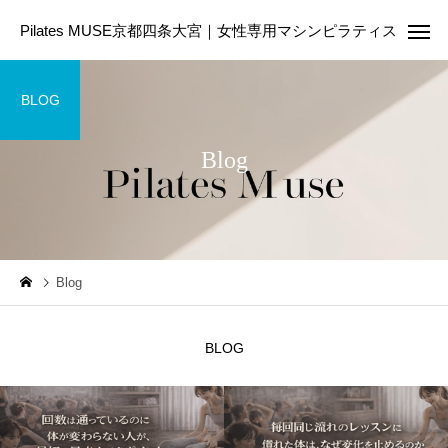
Pilates MUSE京都四条大宮｜女性専用マシンピラティス
BLOG
Blog
Online Pilates
First Les
ピラティスコラム
ピラティスコラム
Blog
ピラティスは筋トレの代わ
美容のために今日から
りになる？違いや目的に合
たい5つの生活習慣｜内
BLOG
わせた選び方を解説
からきれいを育てる第