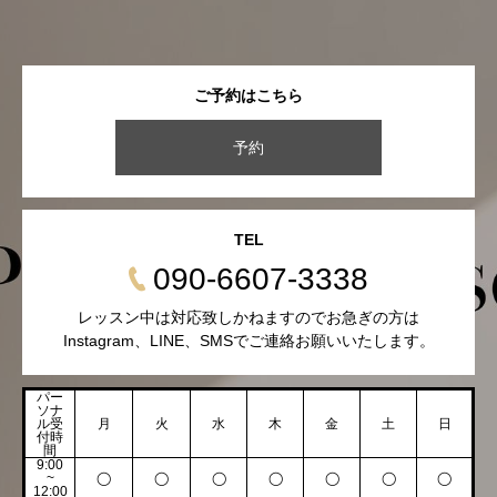
ご予約はこちら
予約
TEL
090-6607-3338
レッスン中は対応致しかねますのでお急ぎの方は
Instagram、LINE、SMSでご連絡お願いいたします。
パー
ソナ
ル受
月
火
水
木
金
土
日
付時
間
9:00
~
◯
◯
◯
◯
◯
◯
◯
12:00