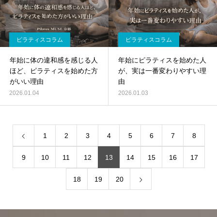
ピラティスコラム
ピラティスコラム
年始に体の違和感を感じる人
年始にピラティスを始めた人
ほど、ピラティスを始めた方
が、実は一番変わりやすい理
がいい理由
由
2026.01.04
2026.01.03
1
2
3
4
5
6
7
8
9
10
11
12
13
14
15
16
17
18
19
20