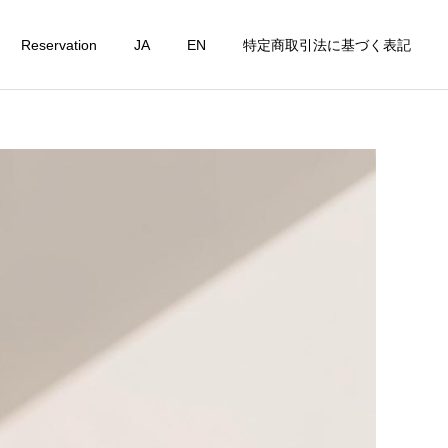
Reservation
JA
EN
特定商取引法に基づく表記
詳細を見る
t
Personal Lesson
ピラティスコラム
ピラティスコラム
たんぱく質不足は美容の
腸活×ピラティス｜身体の
敵？女性が毎日意識したい
内側から整える新習慣
栄養習慣