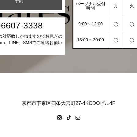
予約
パーソナル受付
月
火
時間
-6607-3338
9:00 ~ 12:00
◯
◯
は対応致しかねますのでお急ぎの
13:00 ~ 20:00
◯
◯
gram、LINE、SMSでご連絡お願い
。
京都市下京区四条大宮町27-4KODOビル4F