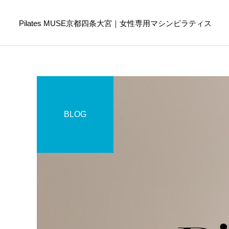
Pilates MUSE京都四条大宮｜女性専用マシンピラティス
BLOG
Online Pilates
ピラティスコラム
ピラティスコラム
スマホ首を防ぐために今日
ピラティスは筋トレの代わ
からできること｜首や肩へ
りになる？違いや目的に合
の負担を減らす生活習慣
わせた選び方を解説