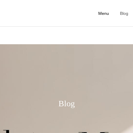
Menu
Blog
First Lesson
Personal Ticke
ピラティスコラム
ピラティスコラム
美容のために今日からやめ
インナービューティーと
たい5つの生活習慣｜内側
は？今日から始める身体の
Blog
からきれいを育てる第一歩
中からの美容習慣