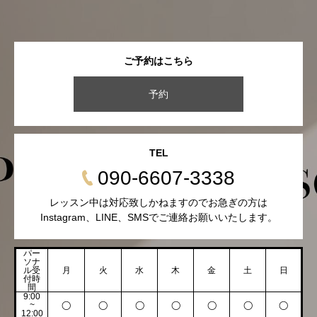
ご予約はこちら
予約
TEL
090-6607-3338
レッスン中は対応致しかねますのでお急ぎの方は
Instagram、LINE、SMSでご連絡お願いいたします。
パー
ソナ
ル受
月
火
水
木
金
土
日
付時
間
9:00
~
◯
◯
◯
◯
◯
◯
◯
12:00