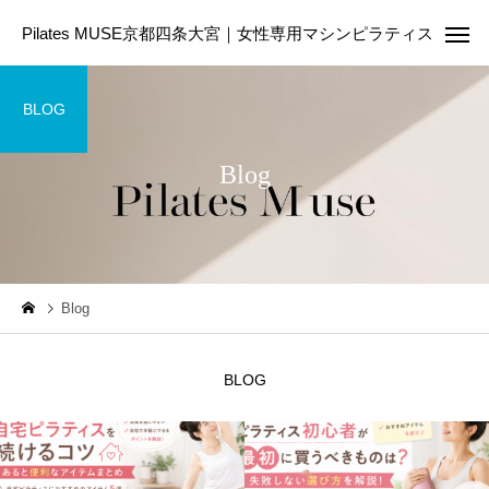
Pilates MUSE京都四条大宮｜女性専用マシンピラティス
BLOG
Blog
Online Pilates
First Les
ピラティスコラム
ピラティスコラム
Blog
ピラティスは筋トレの代わ
美容のために今日から
りになる？違いや目的に合
たい5つの生活習慣｜内
BLOG
わせた選び方を解説
からきれいを育てる第