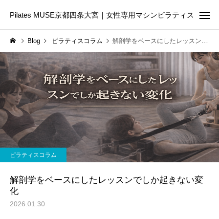
Pilates MUSE京都四条大宮｜女性専用マシンピラティス
Blog
ピラティスコラム
解剖学をベースにしたレッスンでしか起きない変化
Online Pilates
First Les
ピラティスコラム
ピラティスコラム
ピラティスは筋トレの代わ
美容のために今日から
ピラティスコラム
りになる？違いや目的に合
たい5つの生活習慣｜内
わせた選び方を解説
からきれいを育てる第
解剖学をベースにしたレッスンでしか起きない変
化
2026.01.30