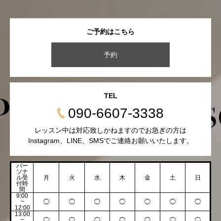
ご予約はこちら
予約
TEL
090-6607-3338
レッスン中は対応致しかねますのでお急ぎの方は
Instagram、LINE、SMSでご連絡お願いいたします。
パー
ソナ
ル受
月
火
水
木
金
土
日
付時
間
9:00
~
◯
◯
◯
◯
◯
◯
◯
12:00
13:00
~
◯
◯
◯
◯
◯
◯
◯