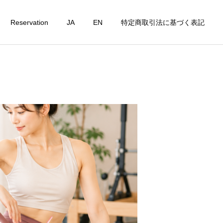
Reservation
JA
EN
特定商取引法に基づく表記
詳細を見る
t
Personal Lesson
ピラティスコラム
ピラティスコラム
たんぱく質不足は美容の
腸活×ピラティス｜身体の
敵？女性が毎日意識したい
内側から整える新習慣
栄養習慣