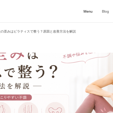
Menu
Blog
盤の歪みはピラティスで整う？原因と改善方法を解説
First Lesson
Personal Ticke
ピラティスコラム
ピラティスコラム
美容のために今日からやめ
インナービューティーと
たい5つの生活習慣｜内側
は？今日から始める身体の
からきれいを育てる第一歩
中からの美容習慣