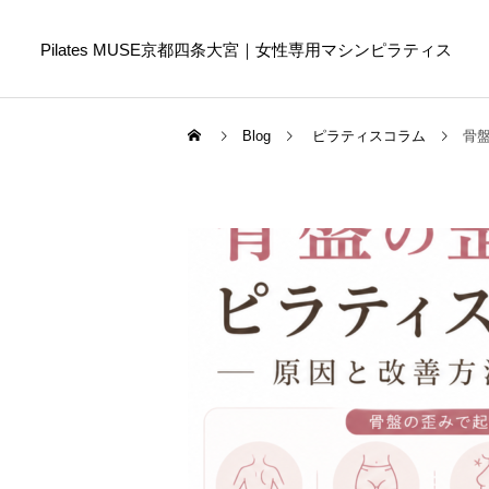
Pilates MUSE京都四条大宮｜女性専用マシンピラティス
Blog
ピラティスコラム
骨
Online Pilates
ピラティスコラム
ピラティスコラム
スマホ首を防ぐために今日
ピラティスは筋トレの代わ
からできること｜首や肩へ
りになる？違いや目的に合
の負担を減らす生活習慣
わせた選び方を解説