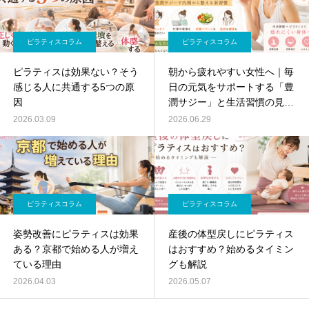
ピラティスコラム
ピラティスコラム
ピラティスは効果ない？そう
朝から疲れやすい女性へ｜毎
感じる人に共通する5つの原
日の元気をサポートする「豊
因
潤サジー」と生活習慣の見直
し
2026.03.09
2026.06.29
ピラティスコラム
ピラティスコラム
姿勢改善にピラティスは効果
産後の体型戻しにピラティス
ある？京都で始める人が増え
はおすすめ？始めるタイミン
ている理由
グも解説
2026.04.03
2026.05.07