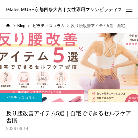
Pilates MUSE京都四条大宮｜女性専用マシンピラティス
Blog
ピラティスコラム
反り腰改善アイテム5選｜自宅でできるセルフケア習慣
Online Pilates
First Les
ピラティスコラム
ピラティスコラム
ピラティスは筋トレの代わ
美容のために今日から
ピラティスコラム
りになる？違いや目的に合
たい5つの生活習慣｜内
わせた選び方を解説
からきれいを育てる第
反り腰改善アイテム5選｜自宅でできるセルフケア
習慣
2026.06.14