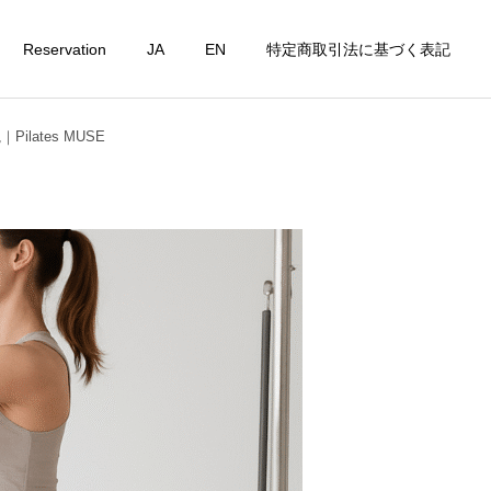
Reservation
JA
EN
特定商取引法に基づく表記
ates MUSE
詳細を見る
t
Personal Lesson
ピラティスコラム
ピラティスコラム
たんぱく質不足は美容の
腸活×ピラティス｜身体の
敵？女性が毎日意識したい
内側から整える新習慣
栄養習慣