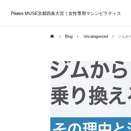
Pilates MUSE京都四条大宮｜女性専用マシンピラティス
Blog
Uncategorized
ジムか
Online Pilates
ピラティスコラム
ピラティスコラム
スマホ首を防ぐために今日
ピラティスは筋トレの代わ
からできること｜首や肩へ
りになる？違いや目的に合
の負担を減らす生活習慣
わせた選び方を解説