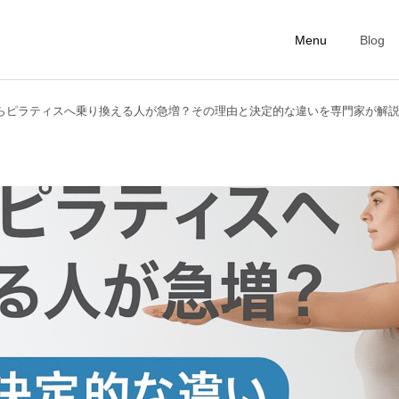
Menu
Blog
らピラティスへ乗り換える人が急増？その理由と決定的な違いを専門家が解説｜Pil
First Lesson
Personal Ticke
ピラティスコラム
ピラティスコラム
美容のために今日からやめ
インナービューティーと
たい5つの生活習慣｜内側
は？今日から始める身体の
からきれいを育てる第一歩
中からの美容習慣