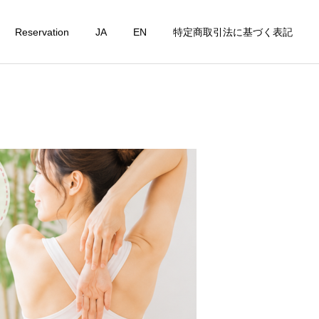
Reservation
JA
EN
特定商取引法に基づく表記
詳細を見る
t
Personal Lesson
ピラティスコラム
ピラティスコラム
たんぱく質不足は美容の
腸活×ピラティス｜身体の
敵？女性が毎日意識したい
内側から整える新習慣
栄養習慣