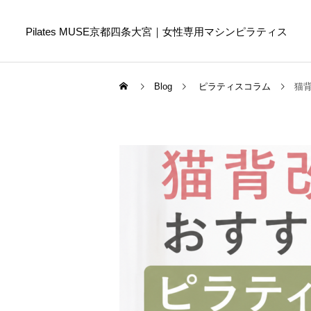
Pilates MUSE京都四条大宮｜女性専用マシンピラティス
Blog
ピラティスコラム
猫
Online Pilates
ピラティスコラム
ピラティスコラム
スマホ首を防ぐために今日
ピラティスは筋トレの代わ
からできること｜首や肩へ
りになる？違いや目的に合
の負担を減らす生活習慣
わせた選び方を解説