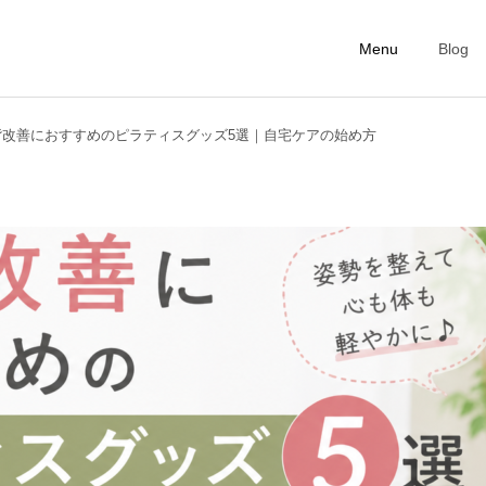
Menu
Blog
背改善におすすめのピラティスグッズ5選｜自宅ケアの始め方
First Lesson
Personal Ticke
ピラティスコラム
ピラティスコラム
美容のために今日からやめ
インナービューティーと
たい5つの生活習慣｜内側
は？今日から始める身体の
からきれいを育てる第一歩
中からの美容習慣