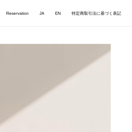
Reservation
JA
EN
特定商取引法に基づく表記
詳細を見る
t
Personal Lesson
ピラティスコラム
ピラティスコラム
たんぱく質不足は美容の
腸活×ピラティス｜身体の
敵？女性が毎日意識したい
内側から整える新習慣
栄養習慣