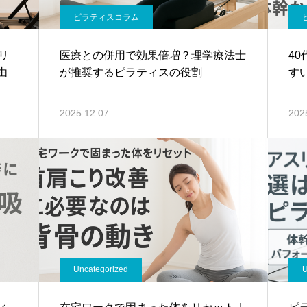
ピラティスコラム
リ
医療との併用で効果倍増？理学療法士
4
由
が推奨するピラティスの役割
す
2025.12.07
202
Uncategorized
U