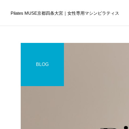
Pilates MUSE京都四条大宮｜女性専用マシンピラティス
BLOG
Online Pilates
ピラティスコラム
ピラティスコラム
スマホ首を防ぐために今日
ピラティスは筋トレの代わ
からできること｜首や肩へ
りになる？違いや目的に合
の負担を減らす生活習慣
わせた選び方を解説