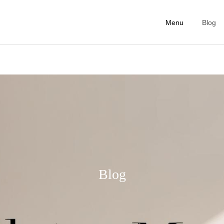
Menu
Blog
First Lesson
Personal Ticke
ピラティスコラム
ピラティスコラム
美容のために今日からやめ
インナービューティーと
たい5つの生活習慣｜内側
は？今日から始める身体の
Blog
からきれいを育てる第一歩
中からの美容習慣