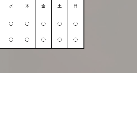
水
木
金
土
日
◯
◯
◯
◯
◯
◯
◯
◯
◯
◯