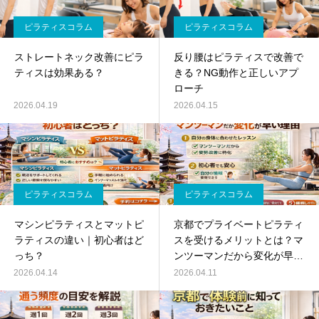
ピラティスコラム
ピラティスコラム
ストレートネック改善にピラ
反り腰はピラティスで改善で
ティスは効果ある？
きる？NG動作と正しいアプ
ローチ
2026.04.19
2026.04.15
ピラティスコラム
ピラティスコラム
マシンピラティスとマットピ
京都でプライベートピラティ
ラティスの違い｜初心者はど
スを受けるメリットとは？マ
っち？
ンツーマンだから変化が早い
理由
2026.04.14
2026.04.11