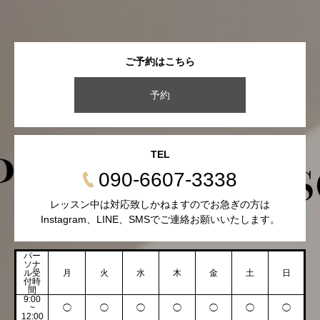
ご予約はこちら
予約
TEL
090-6607-3338
レッスン中は対応致しかねますのでお急ぎの方は
Instagram、LINE、SMSでご連絡お願いいたします。
パー
ソナ
ル受
月
火
水
木
金
土
日
付時
間
9:00
~
◯
◯
◯
◯
◯
◯
◯
12:00