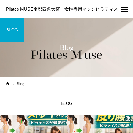
Pilates MUSE京都四条大宮｜女性専用マシンピラティス
BLOG
Blog
Online Pilates
First Les
ピラティスコラム
ピラティスコラム
Blog
ピラティスは筋トレの代わ
美容のために今日から
りになる？違いや目的に合
たい5つの生活習慣｜内
BLOG
わせた選び方を解説
からきれいを育てる第