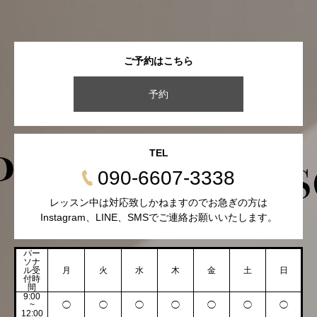
ご予約はこちら
予約
TEL
090-6607-3338
レッスン中は対応致しかねますのでお急ぎの方は
Instagram、LINE、SMSでご連絡お願いいたします。
パー
ソナ
ル受
月
火
水
木
金
土
日
付時
間
9:00
~
◯
◯
◯
◯
◯
◯
◯
12:00