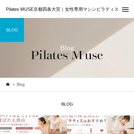
Pilates MUSE京都四条大宮｜女性専用マシンピラティス
BLOG
Blog
Online Pilates
First Les
ピラティスコラム
ピラティスコラム
Blog
ピラティスは筋トレの代わ
美容のために今日から
りになる？違いや目的に合
たい5つの生活習慣｜内
BLOG
わせた選び方を解説
からきれいを育てる第